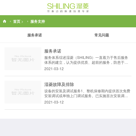
首页
>
服务支持
服务承诺
常见问题
服务承诺
服务体系综述湿菱（SHILING）一直着力于售后服务
体系的建立，认为提供优质、超前的服务，防患于未
然，是回报用户的方法。尊重用户，积极主动地为用
2021-03-12
户解决问题；感动用户，微笑面对用户的投诉和受到
的委屈；让用户安心，随时随地维护“湿菱”品牌形象。
一、售前服务： 热情接受客户的咨询，详细介绍系列
湿菱故障及排除
产品的规格型号、性能特点、技术优势，并应客户要
设备的安装及调试服务1、整机保修期内提供首次免费
求寄发产品样本及相关资料。 二、售中服务：&n...
安装调试或单独上门调试服务。已实施首次安装调试
或单独上门调试服务，用户又要求 改装或调试的，需
2021-03-12
要收取安装或调试费；2、在整机保修期内，公司统一
安排的工程设备和说明书中未涉及的其他操作事项，
且从技术的角度讲，用户不能自主 完成的调试，上门
调试不得向用户收费；3、超过整机保修期用户要求安
装、改装或调试服务的，不论是否已实施首次安装调
试或单独上门调试服务，...